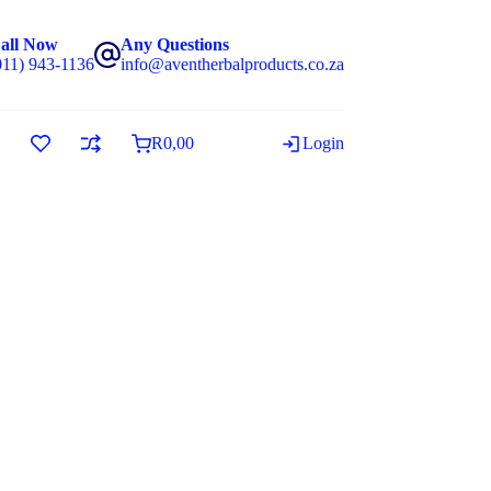
all Now
Any Questions
011) 943-1136
info@aventherbalproducts.co.za
R
0,00
Login